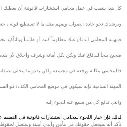
كل هذا ينصب في عمل محامي استشارات قانونية أن يعطيك الرأ
ويرشدك نحو جادة الصواب ويفهم منك ما لا تستطيع قوله ، حتى
فمهمة المحامي الدفاع عنك مظلوماً كنت أو ظالماً وبالتأكيد ت
صحيح يلجأ للدفاع عنك ولكن بكل أمانة وشرف وأخلاق لأن هذه ا
فللمحامي مكانة ورفعة في مجتمعه ولكن بقدر ما يتحلى بصفات ال
المهنة السامية فإنه سيكون في موضع المحامي الكفء ذو السم
والتي تدفع كل من سمع عنه للجوء إليه
لذلك فإن خيار اللجوء لمحامي استشارات قانونية في القصيم ع
تأكد أنه سيجعل حقوقك في مأمن وأيدي أمينة وستصل لحقوقك