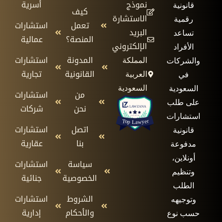
نموذج
أسرية
قانونية
كيف
الاستشارة
رقمية
تعمل
استشارات
البريد
تساعد
المنصة؟
عمالية
الإلكتروني
الأفراد
المدونة
استشارات
المملكة
والشركات
القانونية
تجارية
العربية
في
السعودية
السعودية
من
استشارات
على طلب
نحن
شركات
استشارات
اتصل
استشارات
قانونية
بنا
عقارية
مدفوعة
أونلاين،
سياسة
استشارات
وتنظيم
الخصوصية
جنائية
الطلب
الشروط
استشارات
وتوجيهه
والأحكام
إدارية
حسب نوع