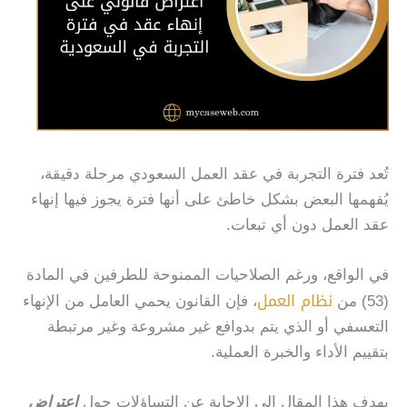
تُعد فترة التجربة في عقد العمل السعودي مرحلة دقيقة،
يُفهمها البعض بشكل خاطئ على أنها فترة يجوز فيها إنهاء
عقد العمل دون أي تبعات.
في الواقع، ورغم الصلاحيات الممنوحة للطرفين في المادة
نظام العمل
(53) من
، فإن القانون يحمي العامل من الإنهاء
التعسفي أو الذي يتم بدوافع غير مشروعة وغير مرتبطة
بتقييم الأداء والخبرة العملية.
يهدف هذا المقال إلى الإجابة عن التساؤلات حول
اعتراض