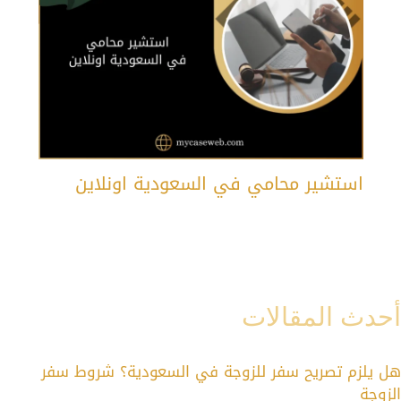
استشير محامي في السعودية اونلاين
أحدث المقالات
هل يلزم تصريح سفر للزوجة في السعودية؟ شروط سفر
الزوجة