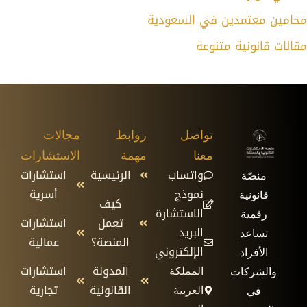
محامين معتمدين في السعودية
مقالات قانونية متنوعة
تواصل
روابط
مجالات
معنا
مهمة
الاستشارات
واتساب
الرئيسية
استشارات
منصّة
نموذج
أسرية
قانونية
كيف
الاستشارة
رقمية
تعمل
استشارات
البريد
تساعد
المنصة؟
عمالية
الإلكتروني
الأفراد
المدونة
استشارات
المملكة
والشركات
القانونية
تجارية
العربية
في