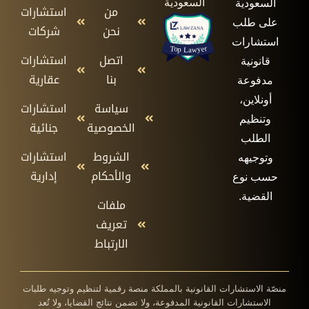
السعودية
السعودية
من
استشارات
على طلب
نحن
شركات
استشارات
اتصل
استشارات
قانونية
بنا
عقارية
مدفوعة
أونلاين،
سياسة
استشارات
وتنظيم
الخصوصية
جنائية
الطلب
الشروط
استشارات
وتوجيهه
والأحكام
إدارية
حسب نوع
القضية.
ملفات
تعريف
الارتباط
منصّة الاستشارات القانونية بالمملكة منصة رقمية لتنظيم وتوجيه طلبات
الاستشارات القانونية المدفوعة، ولا تضمن نتائج القضايا، ولا تُعد