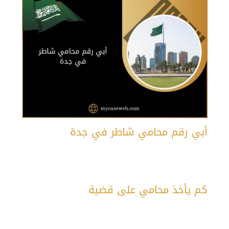
أبي رقم محامي شاطر في جدة
كم يأخذ محامي على قضية