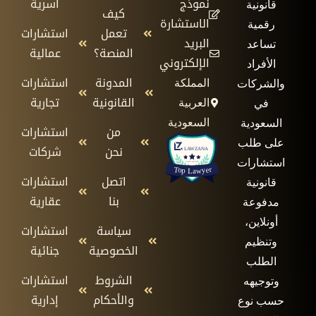
نموذج
أسرية
قانونية
كيف
الاستشارة
رقمية
تعمل
استشارات
البريد
تساعد
المنصة؟
عمالية
الإلكتروني
الأفراد
المدونة
استشارات
المملكة
والشركات
القانونية
تجارية
العربية
في
السعودية
السعودية
من
استشارات
على طلب
نحن
شركات
استشارات
اتصل
استشارات
قانونية
بنا
عقارية
مدفوعة
أونلاين،
سياسة
استشارات
وتنظيم
الخصوصية
جنائية
الطلب
الشروط
استشارات
وتوجيهه
والأحكام
إدارية
حسب نوع