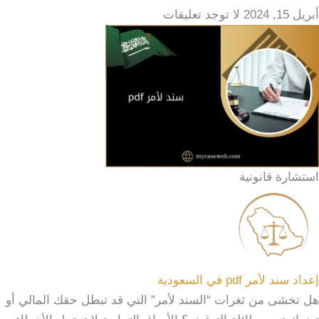
أبريل 15, 2024
لا توجد تعليقات
استشارة قانونية
إعداد سند لأمر pdf في السعودية
هل تخشى من ثغرات “السند لأمر” التي قد تبطل حقك المالي أو