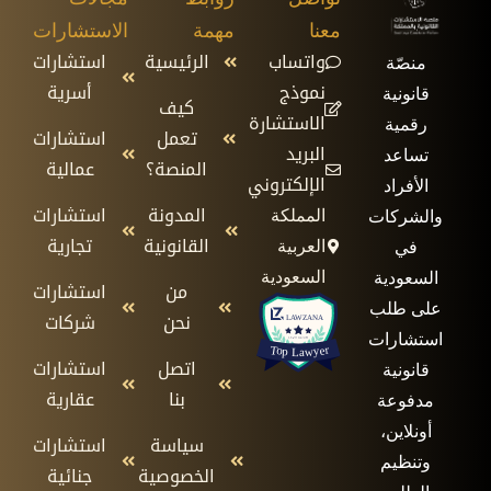
معنا
مهمة
الاستشارات
واتساب
الرئيسية
استشارات
منصّة
نموذج
أسرية
قانونية
كيف
الاستشارة
رقمية
تعمل
استشارات
البريد
تساعد
المنصة؟
عمالية
الإلكتروني
الأفراد
المدونة
استشارات
المملكة
والشركات
القانونية
تجارية
العربية
في
السعودية
السعودية
من
استشارات
على طلب
نحن
شركات
استشارات
اتصل
استشارات
قانونية
بنا
عقارية
مدفوعة
أونلاين،
سياسة
استشارات
وتنظيم
الخصوصية
جنائية