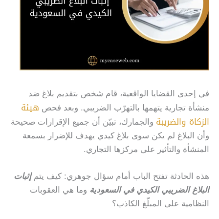
في إحدى القضايا الواقعية، قام شخص بتقديم بلاغ ضد
هيئة
منشأة تجارية يتهمها بالتهرّب الضريبي. وبعد فحص
الزكاة والضريبة
والجمارك، تبيّن أن جميع الإقرارات صحيحة
وأن البلاغ لم يكن سوى بلاغ كيدي يهدف للإضرار بسمعة
المنشأة والتأثير على مركزها التجاري.
هذه الحادثة تفتح الباب أمام سؤال جوهري: كيف يتم
إثبات
البلاغ الضريبي الكيدي في السعودية
وما هي العقوبات
النظامية على المبلّغ الكاذب؟