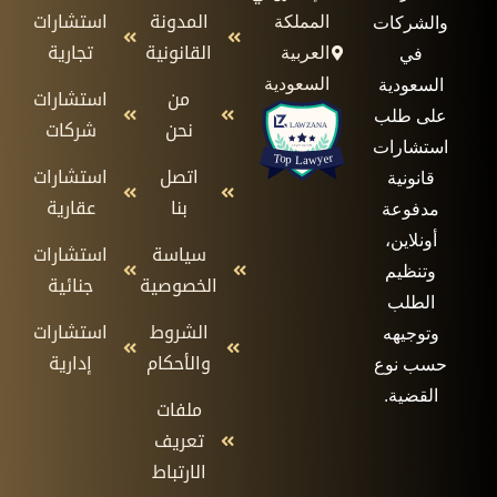
المدونة
استشارات
المملكة
والشركات
القانونية
تجارية
العربية
في
السعودية
السعودية
من
استشارات
على طلب
نحن
شركات
استشارات
اتصل
استشارات
قانونية
بنا
عقارية
مدفوعة
أونلاين،
سياسة
استشارات
وتنظيم
الخصوصية
جنائية
الطلب
الشروط
استشارات
وتوجيهه
والأحكام
إدارية
حسب نوع
القضية.
ملفات
تعريف
الارتباط