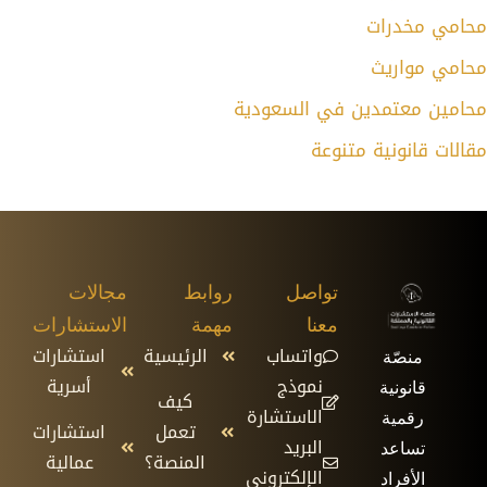
محامي مخدرات
محامي مواريث
محامين معتمدين في السعودية
مقالات قانونية متنوعة
تواصل
روابط
مجالات
معنا
مهمة
الاستشارات
واتساب
الرئيسية
استشارات
منصّة
نموذج
أسرية
قانونية
كيف
الاستشارة
رقمية
تعمل
استشارات
البريد
تساعد
المنصة؟
عمالية
الإلكتروني
الأفراد