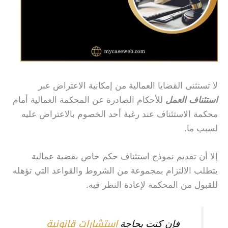
لا تستثنى القضايا العمالية من إمكانية الاعتراض عبر
استئناف العمل
للأحكام الصادرة عن المحكمة العمالية أمام
محكمة الاستئناف عند رغبة أحد الخصوم بالاعتراض عليه
لسبب ما.
إلا أن تقديم نموذج استئناف حكم خاص بقضية عمالية
يتطلب الالتزام بمجموعة من الشروط والقواعد التي تؤهله
للقبول من المحكمة لإعادة النظر فيه.
استشارات قانونية
فإن كنت بحاجة