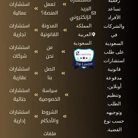
رقمية
تعمل
استشارات
البريد
تساعد
المنصة؟
عمالية
الإلكتروني
الأفراد
المدونة
استشارات
المملكة
والشركات
القانونية
تجارية
العربية
في
السعودية
السعودية
من
استشارات
على طلب
نحن
شركات
استشارات
اتصل
استشارات
قانونية
بنا
عقارية
مدفوعة
أونلاين،
سياسة
استشارات
وتنظيم
الخصوصية
جنائية
الطلب
الشروط
استشارات
وتوجيهه
والأحكام
إدارية
حسب نوع
القضية.
ملفات