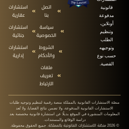
اتصل
استشارات
قانونية
بنا
عقارية
مدفوعة
أونلاين،
سياسة
استشارات
وتنظيم
الخصوصية
جنائية
الطلب
الشروط
استشارات
وتوجيهه
والأحكام
إدارية
حسب نوع
القضية.
ملفات
تعريف
الارتباط
منصّة الاستشارات القانونية بالمملكة منصة رقمية لتنظيم وتوجيه طلبات
الاستشارات القانونية المدفوعة، ولا تضمن نتائج القضايا، ولا تُعد
المعلومات المنشورة في الموقع بديلًا عن استشارة قانونية مخصصة بعد
دراسة الوقائع والمستندات.
منصّة الاستشارات القانونية بالمملكة
© 2026
. جميع الحقوق محفوظة.