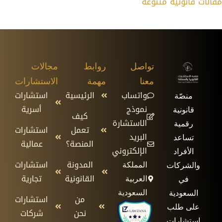
مقالات قانونية متنوعة
تواصل
روابط
مجالات
معنا
مهمة
الاستشارات
واتساب
الرئيسية
استشارات
منصّة
نموذج
أسرية
قانونية
كيف
الاستشارة
رقمية
تعمل
استشارات
البريد
تساعد
المنصة؟
عمالية
الإلكتروني
الأفراد
المدونة
استشارات
المملكة
والشركات
القانونية
تجارية
العربية
في
السعودية
السعودية
من
استشارات
على طلب
نحن
شركات
استشارات