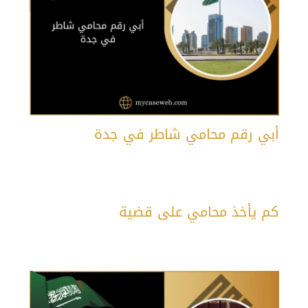
أبي رقم محامي شاطر في جدة
كم يأخذ محامي على قضية