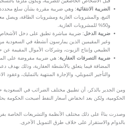
قبل الأشخاص الخاضعين للضريبة، ويكون ملزمًا بالتسج
الضريبة الانتقائية
: وهي ضريبة مقررة بشأن سلع محددة فق
و50% للمشروبات الغازية.
ضريبة الدخل
: ضريبة مباشرة تطبق على دخل الأشخاص 
وغير المقيمين الذين يمارسون أنشطة في السعودية من خ
الطبيعي وإنتاج الزيوت، وشركات الأموال المقيمة عن
ضريبة التصرفات العقارية
: هي ضريبة مفروضة على الموا
المضافة فيما يتعلق بالأنشطة العقارية، وذلك بهدف دع
والتأجير التمويلي، والإجارة المنتهية بالتمليك، وعقود الا
ومن الجدير بالذكر، أن تطبيق مختلف الضرائب في السعودية حد
الحكومية، ولكن بعد انخفاض أسعار النفط أصبحت الحكومة بحاج
وصدرت بناءً على ذلك مختلف الأنظمة والتشريعات الخاصة بفرض
بالدوام والاستقرار على خلاف طرق التمويل الأخرى.