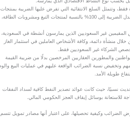
يل بحسب نوع النشاط الاقتصادي الذي يمارسه.
ط، وتتمثل السلع الانتقائية التي تفرض عليها الضريبة بمنتجات
التبغ، والمشروبات الغازية ومشروبات الطاقة، ويصل معدل الضريبة إلى 100% بالنسبة لمنتجات التبغ ومشروبات الطاقة،
المقيمين غير السعوديين الذين يمارسون أنشطة في السعودية،
لال منشأة دائمة، وكافة الأشخاص العاملين في استثمار الغاز
 حصص الشركاء غير السعوديين فقط.
طنين والمطورين العقاريين المرخصين بدلًا من ضريبة القيمة
مهم وتخفيض نسبة الضرائب الواقعة عليهم في عمليات البيع والو
نتفاع طويلة الأمد.
يث نسبيًا، حيث كانت عوائد تصدير النفط كافية لسداد النفقات
ة للاستعانة بوسائل إيقاف العجز الحكومي المالي.
 الضرائب وكيفية تحصيلها، على اعتبار أنها مصادر تمويل تتسم