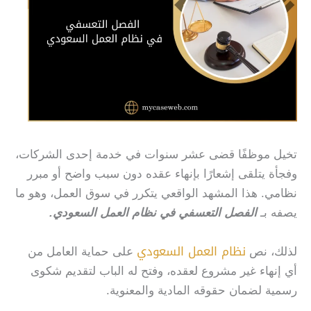
تخيل موظفًا قضى عشر سنوات في خدمة إحدى الشركات،
وفجأة يتلقى إشعارًا بإنهاء عقده دون سبب واضح أو مبرر
نظامي. هذا المشهد الواقعي يتكرر في سوق العمل، وهو ما
يصفه بـ
الفصل التعسفي في نظام العمل السعودي.
نظام العمل السعودي
لذلك، نص
على حماية العامل من
أي إنهاء غير مشروع لعقده، وفتح له الباب لتقديم شكوى
رسمية لضمان حقوقه المادية والمعنوية.