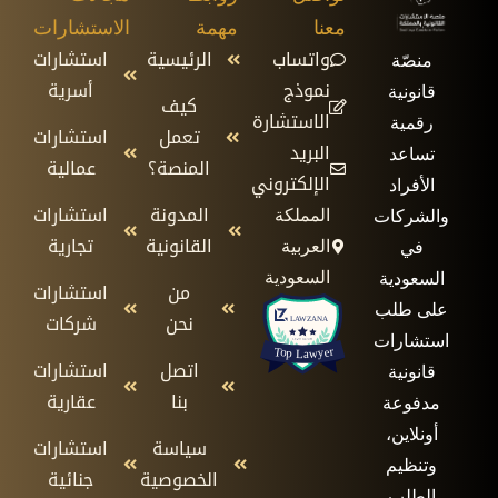
معنا
مهمة
الاستشارات
واتساب
الرئيسية
استشارات
منصّة
نموذج
أسرية
قانونية
كيف
الاستشارة
رقمية
تعمل
استشارات
البريد
تساعد
المنصة؟
عمالية
الإلكتروني
الأفراد
المدونة
استشارات
المملكة
والشركات
القانونية
تجارية
العربية
في
السعودية
السعودية
من
استشارات
على طلب
نحن
شركات
استشارات
اتصل
استشارات
قانونية
بنا
عقارية
مدفوعة
أونلاين،
سياسة
استشارات
وتنظيم
الخصوصية
جنائية
الطلب