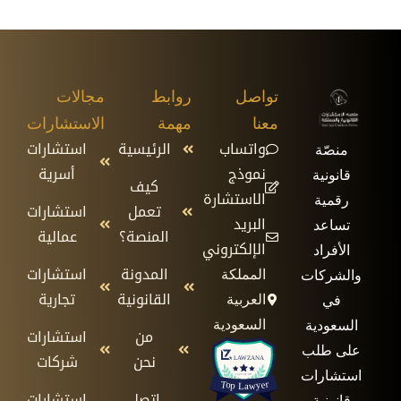
تواصل
روابط
مجالات
معنا
مهمة
الاستشارات
واتساب
الرئيسية
استشارات
منصّة
نموذج
أسرية
قانونية
كيف
الاستشارة
رقمية
تعمل
استشارات
البريد
تساعد
المنصة؟
عمالية
الإلكتروني
الأفراد
المدونة
استشارات
المملكة
والشركات
القانونية
تجارية
العربية
في
السعودية
السعودية
من
استشارات
على طلب
نحن
شركات
استشارات
اتصل
استشارات
قانونية