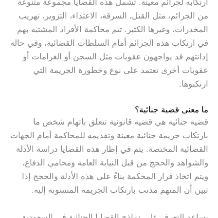
ارتكابه لجرائم معينة. تشمل هذه القضايا مجموعة متنوعة
من الجرائم، مثل القتل، السرقة، الاعتداء، التزوير، تهريب
المخدرات، وغيرها الكثير. تتم محاكمة الأفراد المشتبه بهم
في ارتكاب هذه الجرائم أمام السلطات القضائية، وفي حالة
إدانتهم قد يواجهون عقوبات مثل السجن أو الغرامات أو
عقوبات أخرى تعتمد على نوع وخطورة الجريمة التي
ارتكبوها.
ما معنى قضية جنائية؟
قضية جنائية هي قضية قانونية تتعلق باتهام شخص ما
بارتكاب جريمة جنائية معينة وتقديمه للمحاكمة أمام الجهات
القضائية المختصة. يتم في إطار هذه القضايا دراسة الأدلة
والشواهد والحجج من قبل النيابة العامة ومحامي الدفاع،
ويتم اتخاذ قرار المحكمة بناءً على هذه الأدلة والحجج إذا
تبين أن المتهم مذنب بارتكاب الجريمة المنسوبة إليه.
يساعد التعرف على نماذج القضايا الجنائية في السعودية