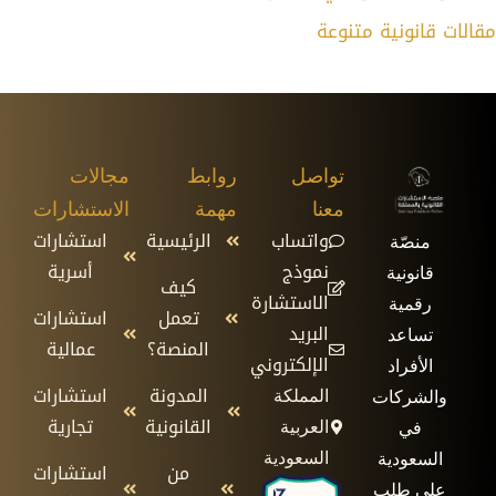
مقالات قانونية متنوعة
تواصل
روابط
مجالات
معنا
مهمة
الاستشارات
واتساب
الرئيسية
استشارات
منصّة
نموذج
أسرية
قانونية
كيف
الاستشارة
رقمية
تعمل
استشارات
البريد
تساعد
المنصة؟
عمالية
الإلكتروني
الأفراد
المدونة
استشارات
المملكة
والشركات
القانونية
تجارية
العربية
في
السعودية
السعودية
من
استشارات
على طلب