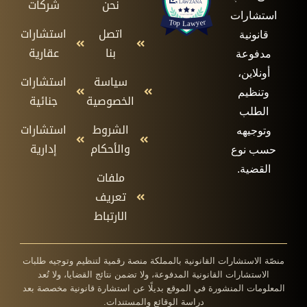
نحن
شركات
استشارات
اتصل
استشارات
قانونية
بنا
عقارية
مدفوعة
أونلاين،
سياسة
استشارات
وتنظيم
الخصوصية
جنائية
الطلب
الشروط
استشارات
وتوجيهه
والأحكام
إدارية
حسب نوع
القضية.
ملفات
تعريف
الارتباط
منصّة الاستشارات القانونية بالمملكة منصة رقمية لتنظيم وتوجيه طلبات
الاستشارات القانونية المدفوعة، ولا تضمن نتائج القضايا، ولا تُعد
المعلومات المنشورة في الموقع بديلًا عن استشارة قانونية مخصصة بعد
دراسة الوقائع والمستندات.