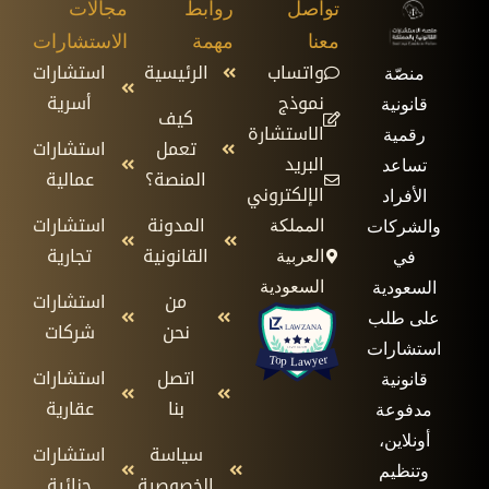
تواصل
روابط
مجالات
معنا
مهمة
الاستشارات
واتساب
الرئيسية
استشارات
منصّة
نموذج
أسرية
قانونية
كيف
الاستشارة
رقمية
تعمل
استشارات
البريد
تساعد
المنصة؟
عمالية
الإلكتروني
الأفراد
المدونة
استشارات
المملكة
والشركات
القانونية
تجارية
العربية
في
السعودية
السعودية
من
استشارات
على طلب
نحن
شركات
استشارات
اتصل
استشارات
قانونية
بنا
عقارية
مدفوعة
أونلاين،
سياسة
استشارات
وتنظيم
الخصوصية
جنائية