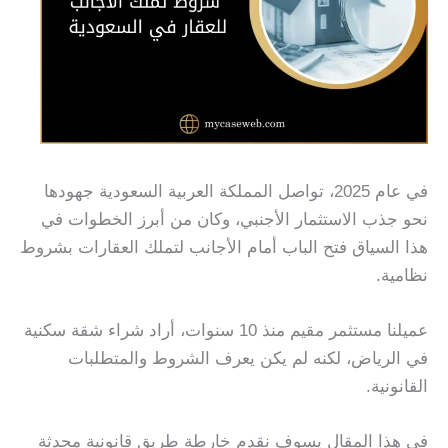
في عام 2025، تواصل المملكة العربية السعودية جهودها
نحو جذب الاستثمار الأجنبي، وكان من أبرز الخطوات في
هذا السياق فتح الباب أمام الأجانب لتملك العقارات بشروط
نظامية.
عميلنا مستثمر مقيم منذ 10 سنوات، أراد شراء شقة سكنية
في الرياض، لكنه لم يكن يعرف الشروط والمتطلبات
القانونية.
في هذا المقال يسوف نقدم خارطة طريق قانونية محدثة