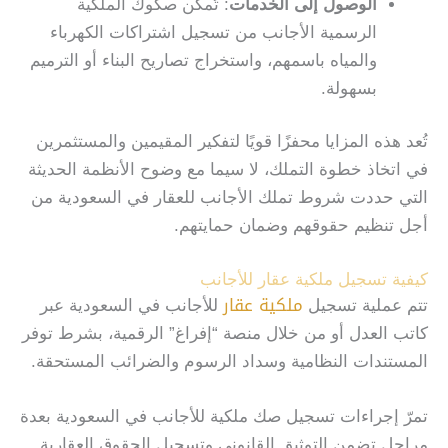
الوصول إلى الخدمات
: تُمكّن صكوك الملكية
الرسمية الأجانب من تسجيل اشتراكات الكهرباء
والمياه باسمهم، واستخراج تصاريح البناء أو الترميم
بسهولة.
تُعد هذه المزايا محفزًا قويًا لتفكير المقيمين والمستثمرين
في اتخاذ خطوة التملك، لا سيما مع وضوح الأنظمة الحديثة
التي حددت شروط تملك الأجانب للعقار في السعودية من
أجل تنظيم حقوقهم وضمان حمايتهم.
كيفية تسجيل ملكية عقار للأجانب
ملكية عقار
تتم عملية تسجيل
للأجانب في السعودية عبر
كاتب العدل أو من خلال منصة “إفراغ” الرقمية، بشرط توفر
المستندات النظامية وسداد الرسوم والضرائب المستحقة.
تمرّ إجراءات تسجيل صك ملكية للأجانب في السعودية بعدة
مراحل تضمن التوثيق القانوني وتسجيل الحقوق العقارية