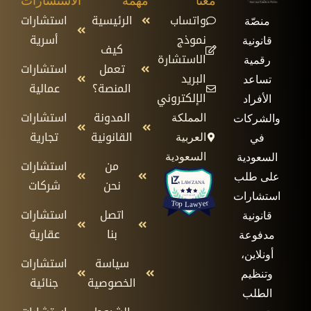
معنا
مهمة
الاستشارات
واتساب
الرئيسية
استشارات
منصّة
نموذج
أسرية
قانونية
كيف
الاستشارة
رقمية
تعمل
استشارات
البريد
تساعد
المنصة؟
عمالية
الإلكتروني
الأفراد
المدونة
استشارات
المملكة
والشركات
القانونية
تجارية
العربية
في
السعودية
السعودية
من
استشارات
على طلب
نحن
شركات
استشارات
اتصل
استشارات
قانونية
بنا
عقارية
مدفوعة
أونلاين،
سياسة
استشارات
وتنظيم
الخصوصية
جنائية
الطلب