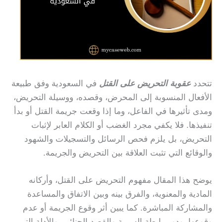
تتحدد
عقوبة التحريض على القتل
في السعودية وفق طبيعة
الأفعال المنسوبة إلى المحرض، وقصده، ووسيلة التحريض،
ومدى تأثيرها في الفاعل، وما إذا وقعت جريمة القتل أو بدأ
تنفيذها. فلا يكفي مجرد الغضب أو الكلام العابر لإثبات
التحريض، بل يلزم فحص الرسائل والتسجيلات والشهود
والوقائع التي تثبت العلاقة بين التحريض والجريمة.
يوضح هذا المقال مفهوم التحريض على القتل، وأركانه
المادية والمعنوية، والفرق بينه وبين الاتفاق والمساعدة
والمشاركة المباشرة. كما يبين أثر وقوع الجريمة أو عدم
وقوعها، ودور رابطة السببية والقصد الجنائي، والأدلة التي