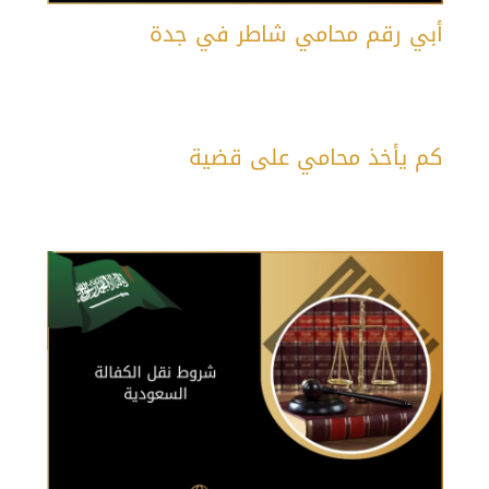
أبي رقم محامي شاطر في جدة
كم يأخذ محامي على قضية