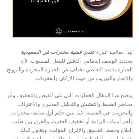
تبدأ معالجة عبارة
عندي قضية مخدرات في السعودية
بتحديد الوصف النظامي الدقيق للفعل المنسوب، لأن
الحيازة بقصد التعاطي تختلف عن الحيازة المجردة والترويج
والاتجار والتهريب من حيث الأركان والعقوبات.
يوضح هذا المقال الخطوات التي تلي القبض والتحقيق، وأثر
محاضر الضبط والتفتيش والتحليل المخبري والاعتراف
والتحريات في القضية. كما يبين حكم أول سابقة مخدرات،
وأهم أسباب البراءة أو تخفيف العقوبة، والفرق بين طلب
العلاج وحفظ التحقيق والإفراج المؤقت. ويتناول كذلك
حقوق المتهم أثناء التحقيق والمحاكمة، ومواعيد الاعتراض،