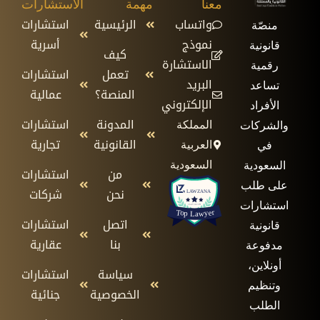
معنا
مهمة
الاستشارات
واتساب
الرئيسية
استشارات
منصّة
نموذج
أسرية
قانونية
كيف
الاستشارة
رقمية
تعمل
استشارات
البريد
تساعد
المنصة؟
عمالية
الإلكتروني
الأفراد
المدونة
استشارات
المملكة
والشركات
القانونية
تجارية
العربية
في
السعودية
السعودية
من
استشارات
على طلب
نحن
شركات
استشارات
اتصل
استشارات
قانونية
بنا
عقارية
مدفوعة
أونلاين،
سياسة
استشارات
وتنظيم
الخصوصية
جنائية
الطلب