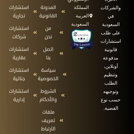
المدونة
استشارات
المملكة
والشركات
القانونية
تجارية
العربية
في
السعودية
السعودية
من
استشارات
على طلب
نحن
شركات
استشارات
اتصل
استشارات
قانونية
بنا
عقارية
مدفوعة
أونلاين،
سياسة
استشارات
وتنظيم
الخصوصية
جنائية
الطلب
الشروط
استشارات
وتوجيهه
والأحكام
إدارية
حسب نوع
القضية.
ملفات
تعريف
الارتباط