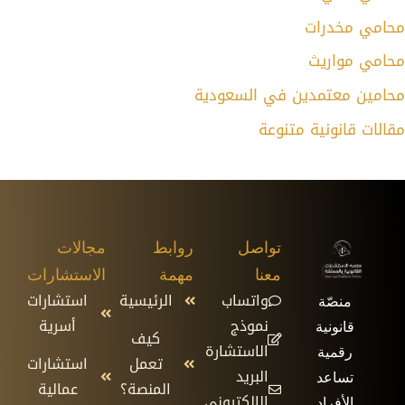
محامي مخدرات
محامي مواريث
محامين معتمدين في السعودية
مقالات قانونية متنوعة
تواصل
روابط
مجالات
معنا
مهمة
الاستشارات
واتساب
الرئيسية
استشارات
منصّة
نموذج
أسرية
قانونية
كيف
الاستشارة
رقمية
تعمل
استشارات
البريد
تساعد
المنصة؟
عمالية
الإلكتروني
الأفراد