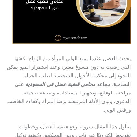
يحدث العضل عندما يمنع الولي المرأة من الزواج بكفئها
الذي رضيت به دون مسوغ معتبر، وعند استمرار المنع يمكن
اللجوء إلى محكمة الأحوال الشخصية لطلب الحماية
النظامية. يساعد
محامي قضية عضل في السعودية
على
مراجعة الوقائع، وتجهيز المستندات، وصياغة صحيفة
الدعوى، وبيان الأدلة المرتبطة برضا المرأة وكفاءة الخاطب
ورفض الولي.
يتناول هذا المقال شروط رفع قضية العضل، وخطوات
تقديمها إلكترونيًا عبر ناجز، ودور المحكمة، وكيفية توكيل