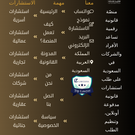
معنا
مهمة
الاستشارات
واتساب
الرئيسية
استشارات
منصّة
نموذج
أسرية
قانونية
كيف
الاستشارة
رقمية
تعمل
استشارات
البريد
تساعد
المنصة؟
عمالية
الإلكتروني
الأفراد
المدونة
استشارات
المملكة
والشركات
القانونية
تجارية
العربية
في
السعودية
السعودية
من
استشارات
على طلب
نحن
شركات
استشارات
اتصل
استشارات
قانونية
بنا
عقارية
مدفوعة
أونلاين،
سياسة
استشارات
وتنظيم
الخصوصية
جنائية
الطلب