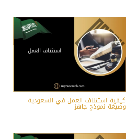
كيفية استئناف العمل في السعودية
وصيغة نموذج جاهز