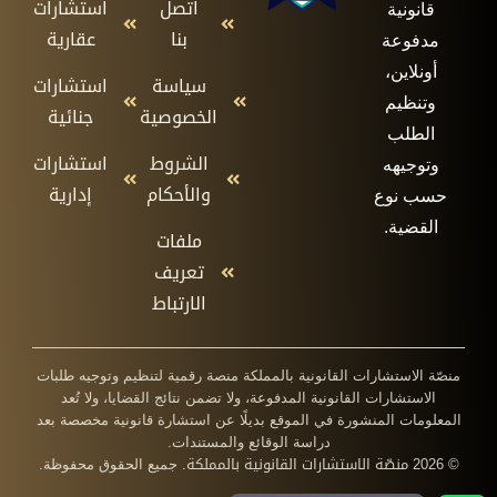
اتصل
استشارات
قانونية
بنا
عقارية
مدفوعة
أونلاين،
سياسة
استشارات
وتنظيم
الخصوصية
جنائية
الطلب
الشروط
استشارات
وتوجيهه
والأحكام
إدارية
حسب نوع
القضية.
ملفات
تعريف
الارتباط
منصّة الاستشارات القانونية بالمملكة منصة رقمية لتنظيم وتوجيه طلبات
الاستشارات القانونية المدفوعة، ولا تضمن نتائج القضايا، ولا تُعد
المعلومات المنشورة في الموقع بديلًا عن استشارة قانونية مخصصة بعد
دراسة الوقائع والمستندات.
منصّة الاستشارات القانونية بالمملكة
© 2026
. جميع الحقوق محفوظة.