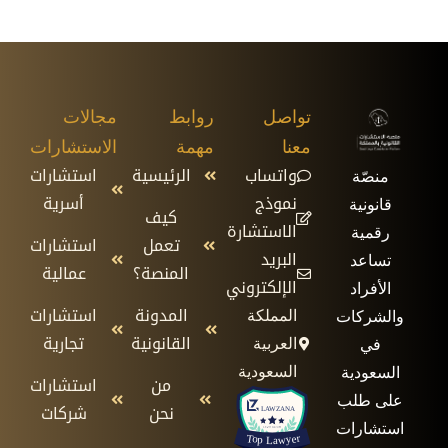
تواصل
روابط
مجالات
معنا
مهمة
الاستشارات
واتساب
الرئيسية
استشارات
منصّة
نموذج
أسرية
قانونية
كيف
الاستشارة
رقمية
تعمل
استشارات
البريد
تساعد
المنصة؟
عمالية
الإلكتروني
الأفراد
المدونة
استشارات
المملكة
والشركات
القانونية
تجارية
العربية
في
السعودية
السعودية
من
استشارات
على طلب
نحن
شركات
استشارات