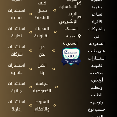
كيف
الاستشارة
رقمية
تعمل
استشارات
البريد
تساعد
المنصة؟
عمالية
الإلكتروني
الأفراد
المدونة
استشارات
المملكة
والشركات
القانونية
تجارية
العربية
في
السعودية
السعودية
من
استشارات
على طلب
نحن
شركات
استشارات
اتصل
استشارات
قانونية
بنا
عقارية
مدفوعة
أونلاين،
سياسة
استشارات
وتنظيم
الخصوصية
جنائية
الطلب
الشروط
استشارات
وتوجيهه
والأحكام
إدارية
حسب نوع
القضية.