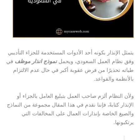
يتمثل الإنذار بكونه أحد الأدوات المستخدمة للجزاء التأديبي
وفق نظام العمل السعودي، ويحمل
نموذج انذار موظف
في
طياته تحذيرًا من فرض عقوبة أكبر في حال عدم الالتزام
بالأنظمة والقواعد.
ولأن النظام ألزم صاحب العمل بتبليغ العامل بالجزاء أو
الإنذار كتابةً، فإننا نقدم في هذا المقال مجموعة من النماذج
والصيغ الخاصة بإنذارات العمال على المخالفات التي
يرتكبونها.