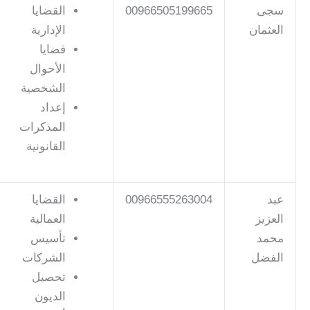
سجى
00966505199665
القضايا
العثمان
الإدارية
قضايا
الأحوال
الشخصية
إعداد
المذكرات
القانونية
عبد
00966555263004
القضايا
العزيز
العمالية
محمد
تأسيس
الفضل
الشركات
تحصيل
الديون