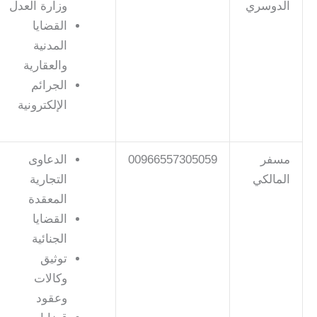
الدوسري
وزارة العدل
القضايا
المدنية
والعقارية
الجرائم
الإلكترونية
مسفر
00966557305059
الدعاوى
المالكي
التجارية
المعقدة
القضايا
الجنائية
توثيق
وكالات
وعقود