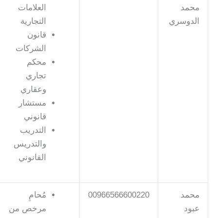
محمد
العلامات
الدوسري
التجارية
قانون
الشركات
محكم
تجاري
وعقاري
مستشار
قانوني
التدريب
والتدريس
القانوني
محمد
00966566600220
مُحامِ
عبود
مرخص من