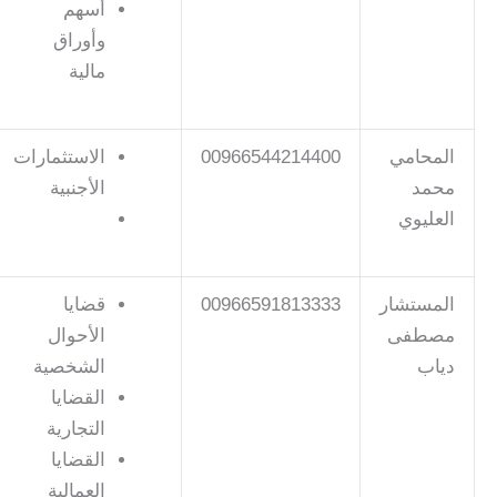
أسهم
وأوراق
مالية
المحامي
00966544214400
الاستثمارات
محمد
الأجنبية
العليوي
المستشار
00966591813333
قضايا
مصطفى
الأحوال
دياب
الشخصية
القضايا
التجارية
القضايا
العمالية