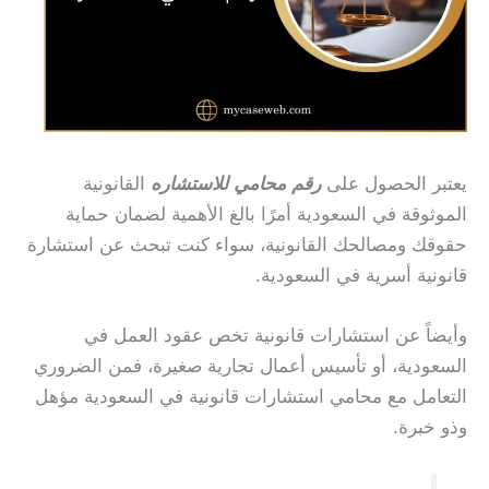
يعتبر الحصول على
رقم محامي للاستشاره
القانونية
الموثوقة في السعودية أمرًا بالغ الأهمية لضمان حماية
حقوقك ومصالحك القانونية، سواء كنت تبحث عن استشارة
قانونية أسرية في السعودية.
وأيضاً عن استشارات قانونية تخص عقود العمل في
السعودية، أو تأسيس أعمال تجارية صغيرة، فمن الضروري
التعامل مع محامي استشارات قانونية في السعودية مؤهل
وذو خبرة.