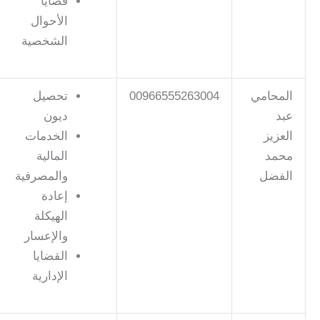
قضايا
الأحوال
الشخصية
المحامي
00966555263004
تحصيل
عبد
ديون
العزيز
الخدمات
محمد
المالية
الفضل
والمصرفية
إعادة
الهيكلة
والإعسار
القضايا
الإدارية