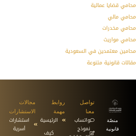
حامي قضايا عمالية
حامي مالي
حامي مخدرات
حامي مواريث
حامين معتمدين في السعودية
قالات قانونية متنوعة
تواصل
روابط
مجالات
معنا
مهمة
الاستشارات
واتساب
الرئيسية
استشارات
منصّة
نموذج
أسرية
قانونية
كيف