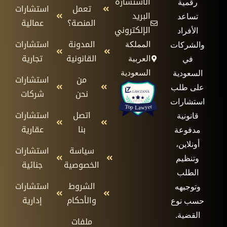
الاستشارة
رقمية
تعمل
استشارات
البريد
تساعد
المنصة؟
عمالية
الإلكتروني
الأفراد
المدونة
استشارات
المملكة
والشركات
القانونية
تجارية
العربية
في
السعودية
السعودية
من
استشارات
على طلب
نحن
شركات
استشارات
اتصل
استشارات
قانونية
بنا
عقارية
مدفوعة
أونلاين،
سياسة
استشارات
وتنظيم
الخصوصية
جنائية
الطلب
الشروط
استشارات
وتوجيهه
والأحكام
إدارية
حسب نوع
القضية.
ملفات