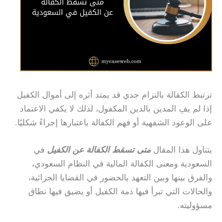
ترتبط الكفالة بالتزام جدي قد يمتد أثره إلى أموال الكفيل
إذا لم يفِ المدين بالدين المكفول، لذلك لا يكفي الاعتماد
على الوعود الشفهية أو فهم الكفالة باعتبارها إجراءً شكليًا.
يتناول هذا المقال
متى تسقط الكفالة عن الكفيل
في
السعودية ومعنى الكفالة المالية في النظام السعودي،
والفرق بينها وبين التعهد بالحضور في القضايا الجزائية،
والحالات التي تبرأ فيها ذمة الكفيل أو يضيق فيها نطاق
مسؤوليته.