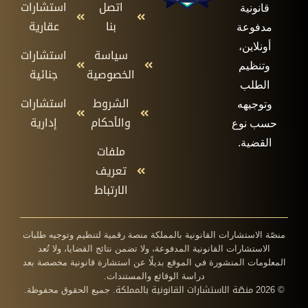
اتصل
استشارات
قانونية
بنا
عقارية
مدفوعة
أونلاين،
سياسة
استشارات
وتنظيم
الخصوصية
جنائية
الطلب
الشروط
استشارات
وتوجيهه
والأحكام
إدارية
حسب نوع
القضية.
ملفات
تعريف
الارتباط
منصّة الاستشارات القانونية بالمملكة منصة رقمية لتنظيم وتوجيه طلبات
الاستشارات القانونية المدفوعة، ولا تضمن نتائج القضايا، ولا تُعد
المعلومات المنشورة في الموقع بديلًا عن استشارة قانونية مخصصة بعد
دراسة الوقائع والمستندات.
منصّة الاستشارات القانونية بالمملكة
© 2026
. جميع الحقوق محفوظة.