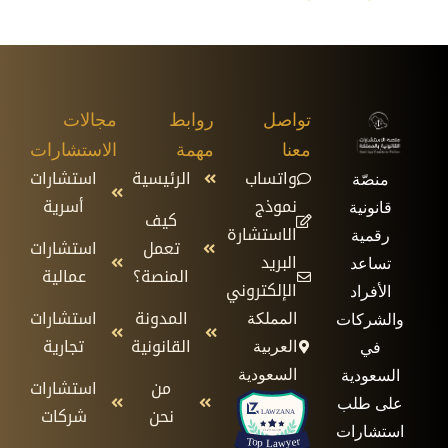
تواصل
روابط
مجالات
معنا
مهمة
الاستشارات
واتساب
الرئيسية
استشارات
منصّة
نموذج
أسرية
قانونية
كيف
الاستشارة
رقمية
تعمل
استشارات
البريد
تساعد
المنصة؟
عمالية
الإلكتروني
الأفراد
المدونة
استشارات
المملكة
والشركات
القانونية
تجارية
العربية
في
السعودية
السعودية
من
استشارات
على طلب
نحن
شركات
استشارات