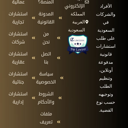
المنصة؟
عمالية
الإلكتروني
الأفراد
المدونة
استشارات
المملكة
والشركات
القانونية
تجارية
العربية
في
السعودية
السعودية
من
استشارات
على طلب
نحن
شركات
استشارات
اتصل
استشارات
قانونية
بنا
عقارية
مدفوعة
أونلاين،
سياسة
استشارات
وتنظيم
الخصوصية
جنائية
الطلب
الشروط
استشارات
وتوجيهه
والأحكام
إدارية
حسب نوع
القضية.
ملفات
تعريف