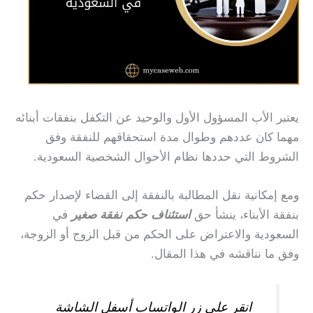
يعتبر الأب المسؤول الأول والوحيد عن التكفل بنفقات أبنائه
مهما كان عددهم وطوال مدة استحقاقهم للنفقة وفق
الشروط التي حددها نظام الأحوال الشخصية السعودية.
ومع إمكانية نقل المطالبة بالنفقة إلى القضاء لإصدار حكم
بنفقة الأبناء، ينشأ حق
استئناف حكم نفقة صغير
في
السعودية والاعتراض على الحكم من قبل الزوج أو الزوجة،
وفق ما نناقشه في هذا المقال.
انقر على زر الواتساب أسفل الشاشة