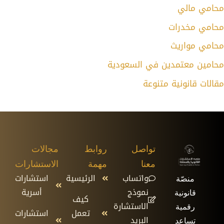
محامي مالي
محامي مخدرات
محامي مواريث
محامين معتمدين في السعودية
مقالات قانونية متنوعة
تواصل
روابط
مجالات
معنا
مهمة
الاستشارات
واتساب
الرئيسية
استشارات
منصّة
نموذج
أسرية
قانونية
كيف
الاستشارة
رقمية
تعمل
استشارات
البريد
تساعد