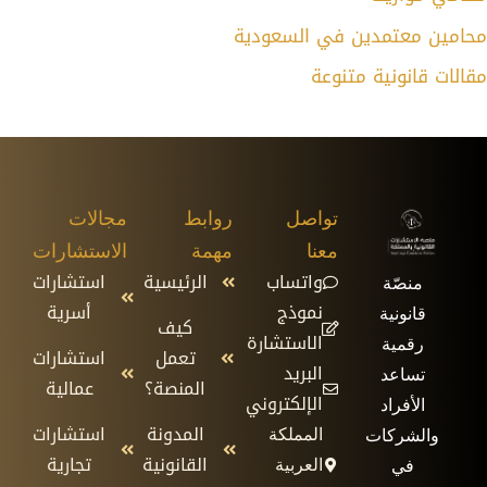
محامين معتمدين في السعودية
مقالات قانونية متنوعة
تواصل
روابط
مجالات
معنا
مهمة
الاستشارات
واتساب
الرئيسية
استشارات
منصّة
نموذج
أسرية
قانونية
كيف
الاستشارة
رقمية
تعمل
استشارات
البريد
تساعد
المنصة؟
عمالية
الإلكتروني
الأفراد
المدونة
استشارات
المملكة
والشركات
القانونية
تجارية
العربية
في