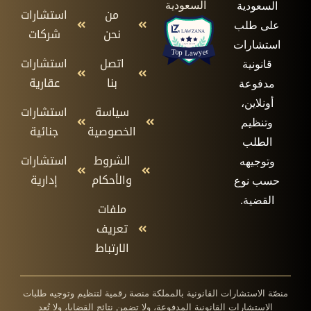
السعودية
السعودية
من
استشارات
على طلب
نحن
شركات
استشارات
اتصل
استشارات
قانونية
بنا
عقارية
مدفوعة
أونلاين،
سياسة
استشارات
وتنظيم
الخصوصية
جنائية
الطلب
الشروط
استشارات
وتوجيهه
والأحكام
إدارية
حسب نوع
القضية.
ملفات
تعريف
الارتباط
منصّة الاستشارات القانونية بالمملكة منصة رقمية لتنظيم وتوجيه طلبات
الاستشارات القانونية المدفوعة، ولا تضمن نتائج القضايا، ولا تُعد